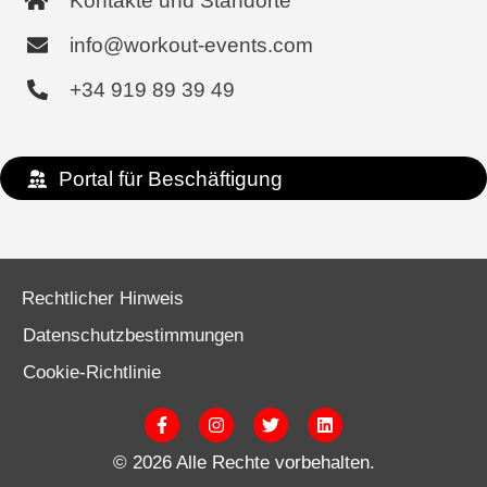
Kontakte und Standorte
info@workout-events.com
+34 919 89 39 49
Portal für Beschäftigung
Rechtlicher Hinweis
Datenschutzbestimmungen
Cookie-Richtlinie
F
I
T
L
a
n
w
i
c
s
i
n
© 2026 Alle Rechte vorbehalten.
e
t
t
k
b
a
t
e