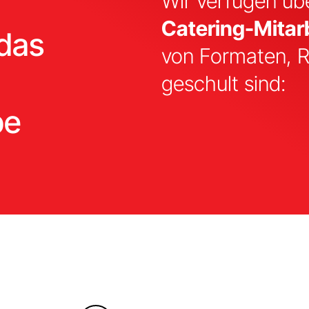
Wir verfügen übe
Catering-Mitar
 das
von Formaten, 
geschult sind:
be