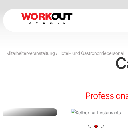
Zum
Inhalt
springen
Mitarbeiterveranstaltung
/
Hotel- und Gastronomiepersonal
C
Resta
en
Profession