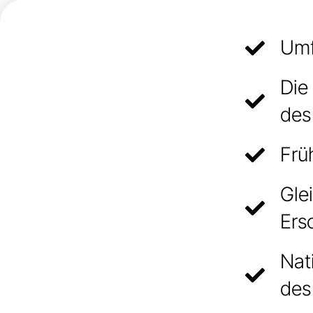
Umf
Die
des
Frü
Gle
Ers
Nat
des