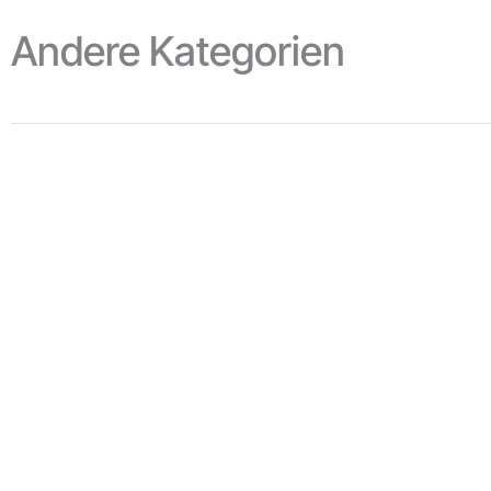
Mehr Informationen sehen
Andere Kategorien
Catering-Per
Mehr Informationen sehen
Köche
* In Übereinstimmung mit 
auf die sex