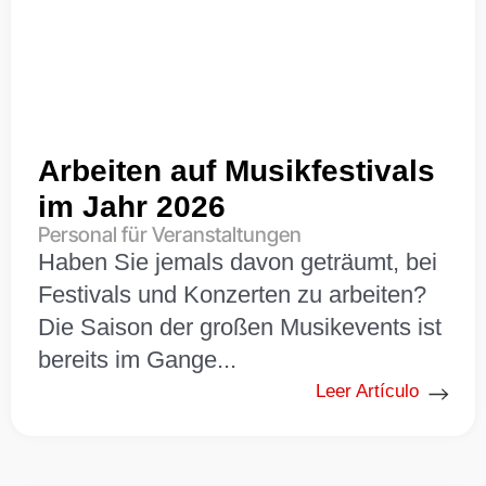
Hostessen für Veranstaltungen
Kellner für Veranstaltungen
Montage für Veranstaltungen
Arbeiten auf Musikfestivals
Neuerungen Die Workout-Gruppe
im Jahr 2026
Personal für Veranstaltungen
Personal für Veranstaltungen
Haben Sie jemals davon geträumt, bei
Triff unser Personal
Festivals und Konzerten zu arbeiten?
Unkategorisiert
Die Saison der großen Musikevents ist
bereits im Gange...
Wir sind verantwortlich
Leer Artículo