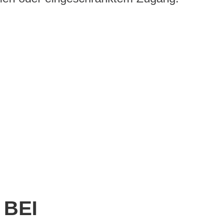
en Berufskategorien auf die
gewiesen.
 BEI