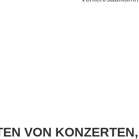
Gleichstellungspolitik wird in all
 und geschlechtliche Vielfalt hin
EN VON KONZERTEN,