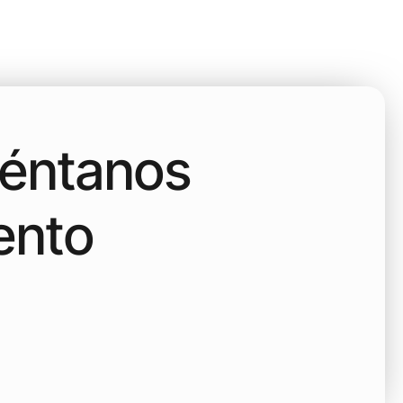
uéntanos
ento