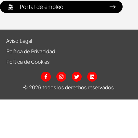
Portal de empleo
Aviso Legal
Política de Privacidad
Política de Cookies
F
I
T
L
a
n
w
i
c
s
i
n
© 2026 todos los derechos reservados.
e
t
t
k
b
a
t
e
o
g
e
d
o
r
r
i
k
a
n
-
m
f