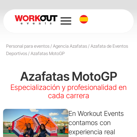
Ir
al
contenido
Personal para eventos
/
Agencia Azafatas
/
Azafata de Eventos
Deportivos
/
Azafatas MotoGP
Azafatas MotoGP
Especialización y profesionalidad en
cada carrera
En Workout Events
contamos con
experiencia real