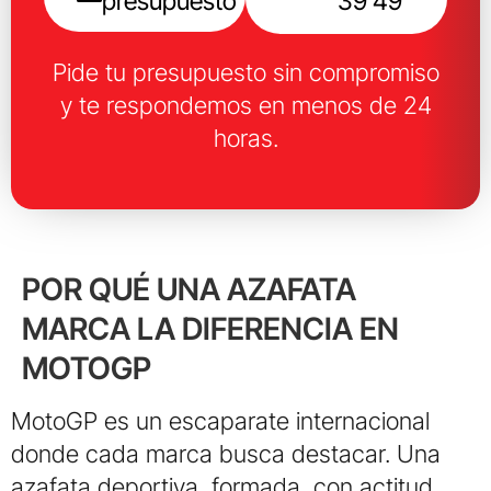
presupuesto
39 49
Pide tu presupuesto sin compromiso
y te respondemos en menos de 24
horas.
POR QUÉ UNA AZAFATA
MARCA LA DIFERENCIA EN
MOTOGP
MotoGP es un escaparate internacional
donde cada marca busca destacar. Una
azafata deportiva, formada, con actitud