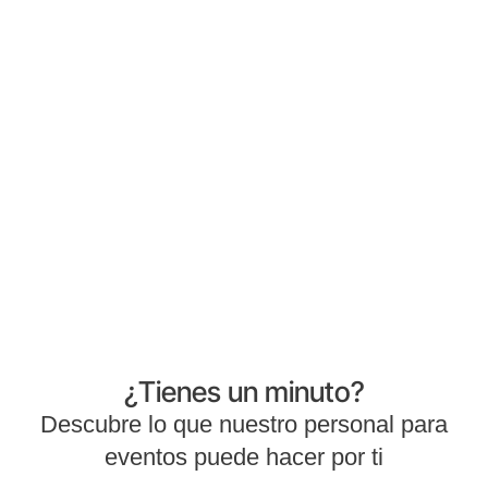
Staff para eventos,
comprometidos con la
excelencia
Nos encargamos de la selección,
formación y coordinación del personal
para garantizar un servicio impecable
y adaptado a las necesidades de tu
marca.
¿Tienes un minuto?
Descubre lo que nuestro personal para
eventos puede hacer por ti