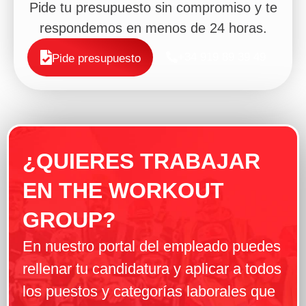
Pide tu presupuesto sin compromiso y te
respondemos en menos de 24 horas.
+34 919 89 39 49
Pide presupuesto
¿QUIERES TRABAJAR
EN THE WORKOUT
GROUP?
En nuestro portal del empleado puedes
rellenar tu candidatura y aplicar a todos
los puestos y categorías laborales que