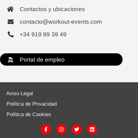
Contactos y ubicaciones
contacto@workout-events.com
+34 919 89 39 49
Portal de empleo
Aviso Legal
Política de Privacidad
Política de Cookies
F
I
T
L
a
n
w
i
c
s
i
n