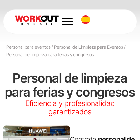
Ir
al
contenido
Personal para eventos
/
Personal de Limpieza para Eventos
/
Personal de limpieza para ferias y congresos
Personal de limpieza
para ferias y congresos
Eficiencia y profesionalidad
garantizados
Contrata
personal de