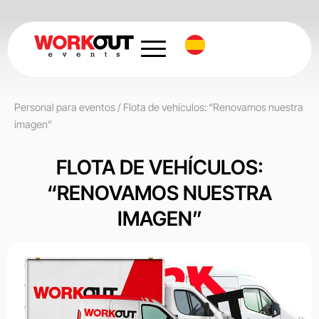
Ir
al
contenido
Personal para eventos
/
Flota de vehículos: “Renovamos nuestra
imagen”
FLOTA DE VEHÍCULOS:
“RENOVAMOS NUESTRA
IMAGEN”