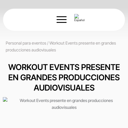
Ir
al
contenido
Personal para eventos
/
Workout Events presente en grandes
producciones audiovisuales
WORKOUT EVENTS PRESENTE
EN GRANDES PRODUCCIONES
AUDIOVISUALES