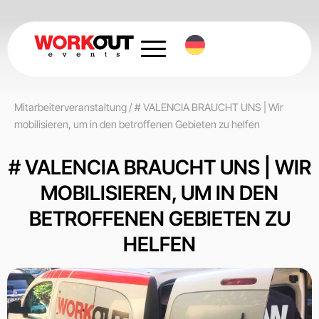
Zum
Inhalt
springen
Mitarbeiterveranstaltung
/
# VALENCIA BRAUCHT UNS | Wir
mobilisieren, um in den betroffenen Gebieten zu helfen
# VALENCIA BRAUCHT UNS | WIR
MOBILISIEREN, UM IN DEN
BETROFFENEN GEBIETEN ZU
HELFEN