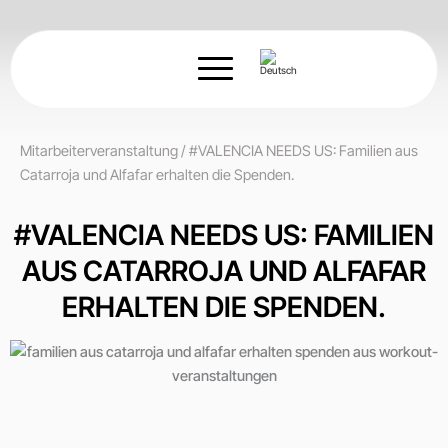
Zum
Inhalt
springen
Mitarbeiterveranstaltung
/
#VALENCIA NEEDS US: Familien aus
Catarroja und Alfafar erhalten die Spenden.
#VALENCIA NEEDS US: FAMILIEN
AUS CATARROJA UND ALFAFAR
ERHALTEN DIE SPENDEN.