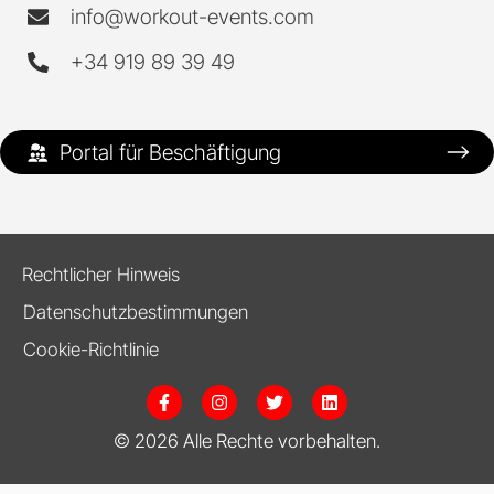
info@workout-events.com
+34 919 89 39 49
Portal für Beschäftigung
Rechtlicher Hinweis
Datenschutzbestimmungen
Cookie-Richtlinie
F
I
T
L
a
n
w
i
c
s
i
n
© 2026 Alle Rechte vorbehalten.
e
t
t
k
b
a
t
e
o
g
e
d